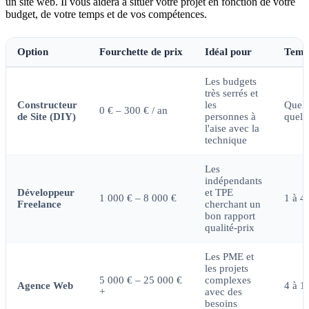
un site web. Il vous aidera à situer votre projet en fonction de votre
budget, de votre temps et de vos compétences.
Option
Fourchette de prix
Idéal pour
Temps
Les budgets
très serrés et
Constructeur
les
Quelq
0 € – 300 € / an
de Site (DIY)
personnes à
quelq
l'aise avec la
technique
Les
indépendants
Développeur
et TPE
1 000 € – 8 000 €
1 à 4
Freelance
cherchant un
bon rapport
qualité-prix
Les PME et
les projets
5 000 € – 25 000 €
complexes
Agence Web
4 à 1
+
avec des
besoins