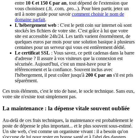
entre
10 € et 150 € par an
, tout dépend de l'extension que
vous choisissez (.fr, .com, .pro...). Pour bien partir, jetez un
œil à notre guide pour savoir
comment choisir le nom de
domaine parfait
.
L'hébergement web
: C'est le petit coin sur internet où sont
stockés les fichiers de votre site. C'est grâce à lui que votre
site est accessible 24h/24. Les tarifs varient énormément, de
quelques euros par mois pour une solution basique à plusieurs
centaines pour un serveur qui vous est entièrement dédié.
Le certificat SSL
: Vous savez, ce petit cadenas dans la barre
d'adresse ? Il assure à vos visiteurs que la connexion est
sécurisée. Aujourd'hui, c'est un must-have pour le
référencement et la confiance. Souvent inclus avec
l'hébergement, il peut coûter jusqu'à
200 € par an
s'il est pris
séparément.
Ces trois éléments, c'est le trio de base, le socle technique. Sans eux,
votre site n'existe tout simplement pas.
La maintenance : la dépense vitale souvent oubliée
Au-delà de ces frais techniques, la maintenance est probablement le
poste de dépense le plus important... et le plus souvent sous-estimé.
Un site web, c'est comme un organisme vivant : il a besoin qu'on
s'occupe de lui pour rester en bonne santé et à l'abri des dangers.