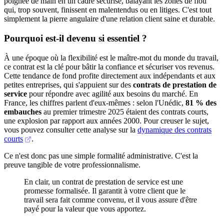
poignée de main en un cadre sécurisé, balayant les zones de flou
qui, trop souvent, finissent en malentendus ou en litiges. C'est tout
simplement la pierre angulaire d'une relation client saine et durable.
Pourquoi est-il devenu si essentiel ?
À une époque où la flexibilité est le maître-mot du monde du travail,
ce contrat est la clé pour bâtir la confiance et sécuriser vos revenus.
Cette tendance de fond profite directement aux indépendants et aux
petites entreprises, qui s'appuient sur des
contrats de prestation de
service
pour répondre avec agilité aux besoins du marché. En
France, les chiffres parlent d'eux-mêmes : selon l'Unédic,
81 % des
embauches
au premier trimestre 2025 étaient des contrats courts,
une explosion par rapport aux années 2000. Pour creuser le sujet,
vous pouvez consulter cette analyse sur la
dynamique des contrats
courts
.
Ce n'est donc pas une simple formalité administrative. C'est la
preuve tangible de votre professionnalisme.
En clair, un contrat de prestation de service est une
promesse formalisée. Il garantit à votre client que le
travail sera fait comme convenu, et il vous assure d'être
payé pour la valeur que vous apportez.