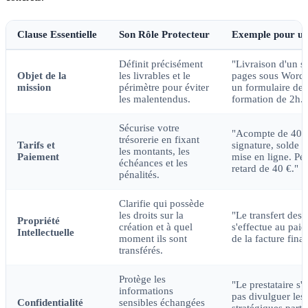
Clause Essentielle
Son Rôle Protecteur
Exemple pour un
Définit précisément
"Livraison d'un si
Objet de la
les livrables et le
pages sous WordP
mission
périmètre pour éviter
un formulaire de 
les malentendus.
formation de 2h."
Sécurise votre
"Acompte de 40%
trésorerie en fixant
Tarifs et
signature, solde 
les montants, les
Paiement
mise en ligne. Pén
échéances et les
retard de 40 €."
pénalités.
Clarifie qui possède
les droits sur la
"Le transfert des 
Propriété
création et à quel
s'effectue au paie
Intellectuelle
moment ils sont
de la facture final
transférés.
Protège les
"Le prestataire s'
informations
pas divulguer les
Confidentialité
sensibles échangées
stratégiques parta