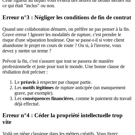
Cette rigueur au départ vous évitera des heures de débats stériles sur
ce qui était "inclus" ou non.
Erreur n°3 : Négliger les conditions de fin de contrat
Quand une collaboration démarre, on préfère ne pas penser à la fin.
Grave erreur ! Ignorer les modalités de rupture, c'est prendre le
risque d'une séparation houleuse. Que se passe-t-il si votre client
abandonne le projet en cours de route ? Ou si, à l'inverse, vous
devez y mettre un terme ?
Prévoir la fin, c'est s'assurer que tout se passera de manière
professionnelle et juste pour tout le monde. Une bonne clause de
résiliation doit préciser :
Le
préavis
à respecter par chaque partie.
Les
motifs légitimes
de rupture anticipée (un manquement
grave, par exemple).
Les
conséquences financières
, comme le paiement du travail
déjà effectué.
Erreur n°4 : Céder la propriété intellectuelle trop
vite
Voilà un piège classique dans les métiers créatifs. Vous livrez