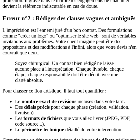
protection. Il grave dans le marbre les engagements de chacun et
devient la référence indiscutable en cas de doute.
Erreur n°2 : Rédiger des clauses vagues et ambiguës
L'imprécision est l'ennemi juré d'un bon contrat. Des formulations
comme "créer un logo" ou "optimiser le site web" sont de véritables
invitations aux problèmes. Votre client imagine peut-être dix
propositions et des modifications à l'infini, alors que votre devis n'en
couvrait que deux.
Soyez chirurgical. Un contrat bien rédigé ne laisse
aucune place à l'interprétation. Chaque livrable, chaque
étape, chaque responsabilité doit être décrit avec une
clarté absolue.
Pour chasser ce flou artistique, il faut tout quantifier :
Le
nombre exact de révisions
incluses dans votre tarif.
Des
délais précis
pour chaque phase (création, validation,
livraison).
Les
formats de fichiers
que vous allez livrer (JPEG, PDF,
code source...).
Le
périmètre technique
détaillé de votre intervention.