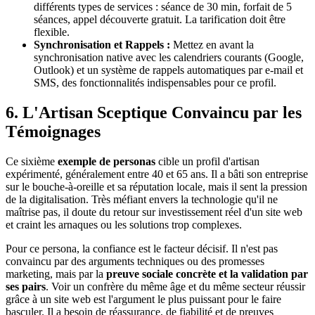
différents types de services : séance de 30 min, forfait de 5
séances, appel découverte gratuit. La tarification doit être
flexible.
Synchronisation et Rappels :
Mettez en avant la
synchronisation native avec les calendriers courants (Google,
Outlook) et un système de rappels automatiques par e-mail et
SMS, des fonctionnalités indispensables pour ce profil.
6. L'Artisan Sceptique Convaincu par les
Témoignages
Ce sixième
exemple de personas
cible un profil d'artisan
expérimenté, généralement entre 40 et 65 ans. Il a bâti son entreprise
sur le bouche-à-oreille et sa réputation locale, mais il sent la pression
de la digitalisation. Très méfiant envers la technologie qu'il ne
maîtrise pas, il doute du retour sur investissement réel d'un site web
et craint les arnaques ou les solutions trop complexes.
Pour ce persona, la confiance est le facteur décisif. Il n'est pas
convaincu par des arguments techniques ou des promesses
marketing, mais par la
preuve sociale concrète et la validation par
ses pairs
. Voir un confrère du même âge et du même secteur réussir
grâce à un site web est l'argument le plus puissant pour le faire
basculer. Il a besoin de réassurance, de fiabilité et de preuves